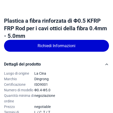
Plastica a fibra rinforzata di Φ0.5 KFRP
FRP Rod per i cavi ottici della fibra 0.4mm
- 5.0mm
Richiedi Informazioni
Dettagli del prodotto
Luogo di origine
La Cina
Marchio
Dingrong
Certificazione
ISO9001
Numero di modello
Φ0.4-Φ5.0
Quantità minima di
negoziazione
ordine
Prezzo
negotiable
Termini di
L / C, T / T