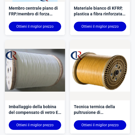
Membro centrale piano di
Materiale bianco di KFRP,
FRP/membro di forza
plastica a fibra rinforzata
senza crepa e rottura
di Aramid del cavo a fibre
dell'ufficio
ottiche dell'interno
Ottieni il miglior prezzo
Ottieni il miglior prezzo
Imballaggio della bobina
Tecnica termica della
del compensato di vetro E
pultrusione di
KFRP di rinforzo della
rafforzamento non
plastica di rinforzo
metallico del materiale di
Ottieni il miglior prezzo
Ottieni il miglior prezzo
vetroresina FRP Rod
Brown KFRP