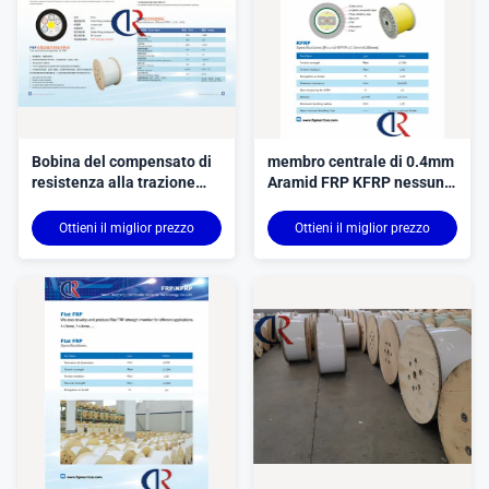
Bobina del compensato di
membro centrale di 0.4mm
resistenza alla trazione
Aramid FRP KFRP nessuna
≥1700MPA del membro di
rottura Strength≥1700Mpa
forza di Aramid FRP
di tensione della crepa
Ottieni il miglior prezzo
Ottieni il miglior prezzo
dell'ufficio