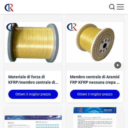
Materiale di forza di
Membro centrale di Aramid
KFRP/membro centrale di
FRP KFRP nessuna crepa e
Aramid FRP (KFRP o AFRP)
rotture dell'ufficio diametro
di 5.0mm - di 0.4mm
Ottieni il miglior prezzo
Ottieni il miglior prezzo