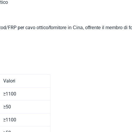
tico
od/FRP per cavo ottico
/fornitore in Cina, offrente il membro di f
Valori
≥1100
≥50
≥1100