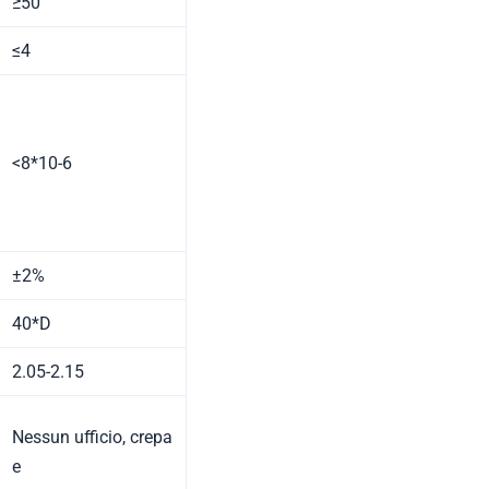
≥50
≤4
<8*10-6
±2%
40*D
2.05-2.15
Nessun ufficio, crepa
e