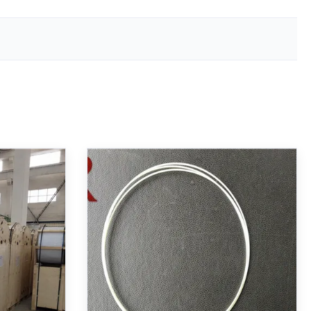
oresina di
Fascio di fibre ottiche di
lla fibra
Pultruded del centro dei cavi
del cavo
che migliora resistenza alla
trazione dei cavi
ber Optical
FRP Rod Strength Member for Fiber Optic
d Central
Cables FRP Rod Strength Member for
ic Info
Fiber Optic Cables Strength member for