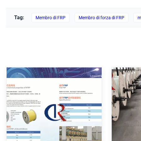
Tag:
Membro di FRP
Membro di forza di FRP
m
Φ0.4 -
Il membro di forza del cavo FRP
membro d
svuota gli agenti di vetro 5.0mm
i cavi a 
piani materiali della vetroresina
FRP Rod St
We develop and produce Flat FRP
Cables F
strength member for different application.
Fiber Opti