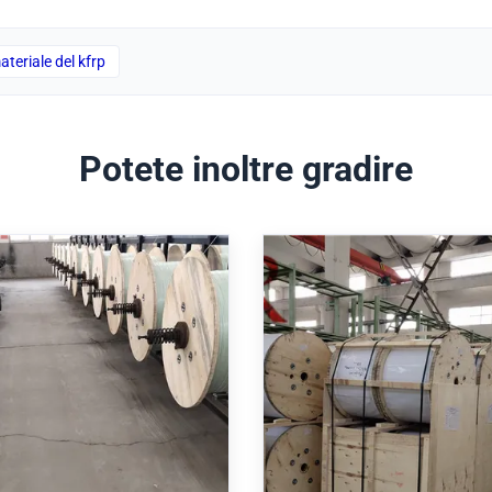
ateriale del kfrp
Potete inoltre gradire
 il centro di Φ5.0 FRP,
Agenti ottici della vetr
i forza di FRP Rod per
vetro E della resina de
fibre ottiche dell'interno
del membro di forza 
materiali
rength Member for Fiber Optic
Cable Strengthen Core For Fi
RP Rod Strength Member for
Cables Non-Metallic FRP Ro
c Cables Strength member for
Strength Member CSM Bas