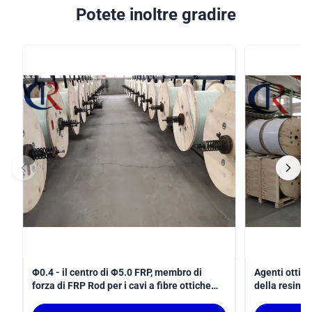
Potete inoltre gradire
Φ0.4 - il centro di Φ5.0 FRP, membro di
Agenti ottici
forza di FRP Rod per i cavi a fibre ottiche
della resina 
dell'interno
del cavo mate