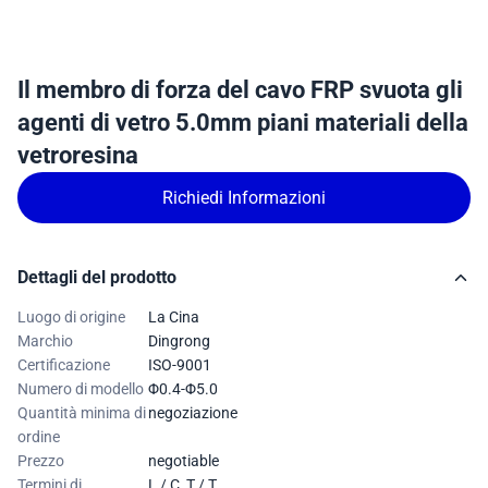
Il membro di forza del cavo FRP svuota gli
agenti di vetro 5.0mm piani materiali della
vetroresina
Richiedi Informazioni
Dettagli del prodotto
Luogo di origine
La Cina
Marchio
Dingrong
Certificazione
ISO-9001
Numero di modello
Φ0.4-Φ5.0
Quantità minima di
negoziazione
ordine
Prezzo
negotiable
Termini di
L / C, T / T