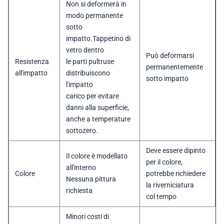
Non si deformerà in
modo permanente
sotto
impatto.Tappetino di
vetro dentro
Può deformarsi
Resistenza
le parti pultruse
permanentemente
all'impatto
distribuiscono
sotto impatto
l'impatto
carico per evitare
danni alla superficie,
anche a temperature
sottozero.
Deve essere dipinto
Il colore è modellato
per il colore,
all'interno
Colore
potrebbe richiedere
Nessuna pittura
la riverniciatura
richiesta
col tempo
Minori costi di