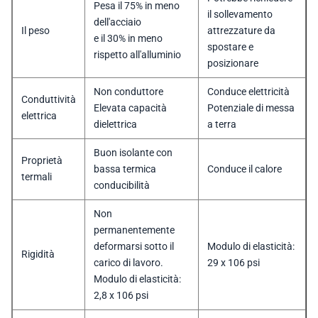
Pesa il 75% in meno
il sollevamento
dell'acciaio
Il peso
attrezzature da
e il 30% in meno
spostare e
rispetto all'alluminio
posizionare
Non conduttore
Conduce elettricità
Conduttività
Elevata capacità
Potenziale di messa
elettrica
dielettrica
a terra
Buon isolante con
Proprietà
bassa termica
Conduce il calore
termali
conducibilità
Non
permanentemente
deformarsi sotto il
Modulo di elasticità:
Rigidità
carico di lavoro.
29 x 106 psi
Modulo di elasticità:
2,8 x 106 psi