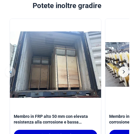
Potete inoltre gradire
Membro in FRP alto 50 mm con elevata
Membro in PR
resistenza alla corrosione e bassa
corrosione c
manutenzione per un supporto strutturale
40Dmm e peso
duraturo
per applicazi