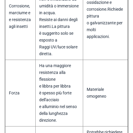
ossidazione e
Corrosione,
umidità o immersione
corrosione.Richiede
marciume e
in acqua.
pittura
e resistenza
Resiste ai danni degli
o galvanizzante per
agli insetti
insetti.La pittura
molti
è suggerito solo se
applicazioni.
esposto a
Raggi UV/luce solare
diretta.
Ha una maggiore
resistenza alla
flessione
e libbra per libbra
Materiale
Forza
è spesso più forte
omogeneo
dell'acciaio
e alluminio nel senso
della lunghezza
direzione.
Potrebbe richiedere