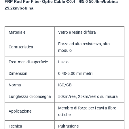
FRP Rod For Fiber Optic Cable Φ0.4 - Φ5.0 50.4km/bobina
25.2km/bobina
Materiale
Vetro e resina di fibra
Forza ad alta resistenza, alto
Caratteristica
modulo
Treatmen di superficie
Liscio
Dimensioni
0.40-5.00 millimetri
Norma
ISO/GB
Lunghezza di consegna
50km/reel, 25km/reel o su misura
Membro di forza per i cavi a fibre
Applicazione
ottiche
Tecnica
Pultrusione