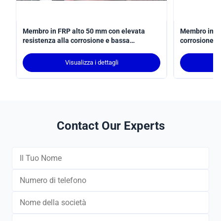
Membro in FRP alto 50 mm con elevata
Membro in PR
resistenza alla corrosione e bassa
corrosione c
manutenzione per un supporto strutturale
40Dmm e peso
duraturo
per applicazi
Visualizza i dettagli
Contact Our Experts