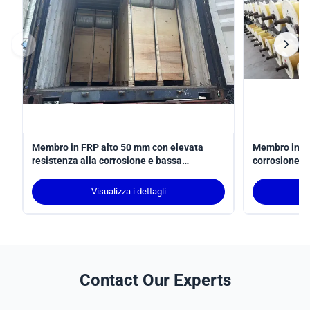
Membro in FRP alto 50 mm con elevata
Membro in PR
resistenza alla corrosione e bassa
corrosione c
manutenzione per un supporto strutturale
40Dmm e peso
duraturo
per applicazi
Visualizza i dettagli
Contact Our Experts