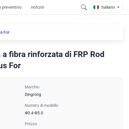
n preventivo
notizie
Italiano
us For
ca a fibra rinforzata di FRP Rod
us For
Marchio
Dingrong
Numero di modello
Φ0.4-Φ5.0
Prezzo