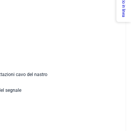
Servizio in linea
ttazioni cavo del nastro
del segnale