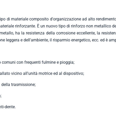
po di materiale composito d'organizzazione ad alto rendimento 
 materiale rinforzante. È un nuovo tipo di rinforzo non metallico 
l metallo, ha la resistenza della corrosione eccellente, la resist
one leggera e dell'ambiente, il risparmio energetico, ecc. ed è am
no comuni con frequenti fulmine e pioggia;
llato vicino all'unità motrice ed al dispositivo;
i della trasmissione;
;
nti-dente.